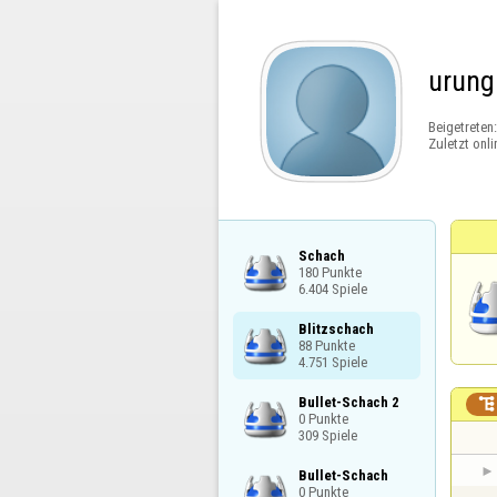
urung
Beigetreten
Zuletzt onli
Schach

180 Punkte

6.404 Spiele
Blitzschach

88 Punkte

4.751 Spiele
Bullet-Schach 2


0 Punkte

309 Spiele
Bullet-Schach

0 Punkte
