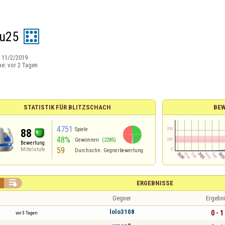
u25
:
11/2/2019
ne:
vor 2 Tagen
STATISTIK FÜR BLITZSCHACH
BE
4751
Spiele
88
48%
Gewonnen
(2285)
Bewertung
59
Mittelstufe
Durchschn. Gegnerbewertung

ERGEBNISSE
Gegner
Ergebn
lolo3108
0 - 1
vor 3 Tagen