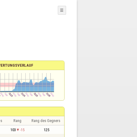
☰
WERTUNGSVERLAUF
is
Rang
Rang des Gegners
103
-15
125