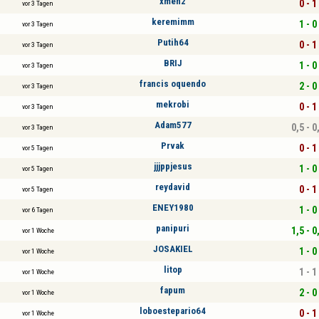
xmen2
0 - 1
vor 3 Tagen
keremimm
1 - 0
vor 3 Tagen
Putih64
0 - 1
vor 3 Tagen
BRIJ
1 - 0
vor 3 Tagen
francis oquendo
2 - 0
vor 3 Tagen
mekrobi
0 - 1
vor 3 Tagen
Adam577
0,5 - 0
vor 3 Tagen
Prvak
0 - 1
vor 5 Tagen
jjjppjesus
1 - 0
vor 5 Tagen
reydavid
0 - 1
vor 5 Tagen
ENEY1980
1 - 0
vor 6 Tagen
panipuri
1,5 - 0
vor 1 Woche
JOSAKIEL
1 - 0
vor 1 Woche
litop
1 - 1
vor 1 Woche
fapum
2 - 0
vor 1 Woche
loboestepario64
0 - 1
vor 1 Woche