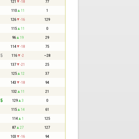
121
-18
77
110
11
1
126
-16
129
115
11
0
96
19
29
114
-18
75
,5
116
-2
~28
137
-21
25
125
12
37
143
-18
94
132
11
21
,5
129
3
0
115
14
61
114
1
125
87
27
127
103
-16
94