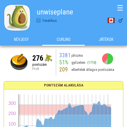
☰
unwiseplane

Fanatikus
NÉVJEGY
CURLING
JÁTÉKOK
3381
játszma
276
51%
győzelem
(1710)
pontszám
209
Profi
ellenfelek átlagos pontszáma
PONTSZÁM ALAKULÁSA