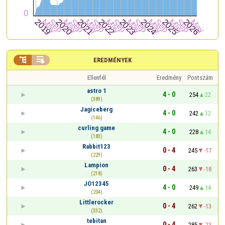


EREDMÉNYEK
Ellenfél
Eredmény
Pontszám
astro 1
4 - 0
254
22
(389)
Jagiceberg
4 - 0
242
12
(146)
curling game
4 - 0
228
14
(183)
Rabbit123
0 - 4
245
-17
(229)
Lampion
0 - 4
263
-18
(218)
JO12345
4 - 0
249
14
(204)
Littlerocker
0 - 4
262
-13
(332)
tebitan
0 - 4
285
-23