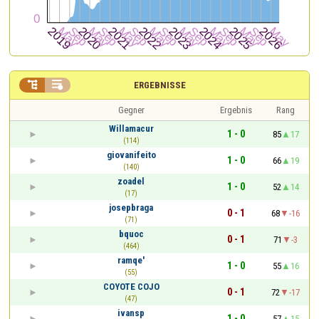


ERGEBNISSE
Gegner
Ergebnis
Rang
Willamacur
1 - 0
85
17
(114)
giovanifeito
1 - 0
66
19
(140)
zoadel
1 - 0
52
14
(17)
josepbraga
0 - 1
68
-16
(71)
bquoc
0 - 1
71
-3
(464)
ramqe'
1 - 0
55
16
(55)
COYOTE COJO
0 - 1
72
-17
(47)
ivansp
1 - 0
57
15