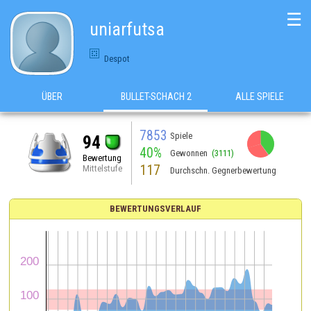
☰
uniarfutsa
Despot
ÜBER
BULLET-SCHACH 2
ALLE SPIELE
7853
Spiele
94
40%
Gewonnen
(3111)
Bewertung
117
Mittelstufe
Durchschn. Gegnerbewertung
BEWERTUNGSVERLAUF