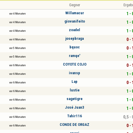
Gegner
Ergeb
Willamacur
1 - 
vor 4 Monaten
giovanifeito
1 - 
vor 4 Monaten
zoadel
1 - 
vor 4 Monaten
josepbraga
0 - 
vor 4 Monaten
bquoc
0 - 
vor 5 Monaten
ramqe'
1 - 
vor 5 Monaten
COYOTE COJO
0 - 
vor 6 Monaten
ivansp
1 - 
vor 6 Monaten
Lap
0 - 
vor 6 Monaten
lustie
1 - 
vor 6 Monaten
sagetigre
1 - 
vor 6 Monaten
José Juan3
1 - 
vor 6 Monaten
Tahir116
0,5 - 
vor 6 Monaten
CONDE DE ORGAZ
0 - 
vor 6 Monaten