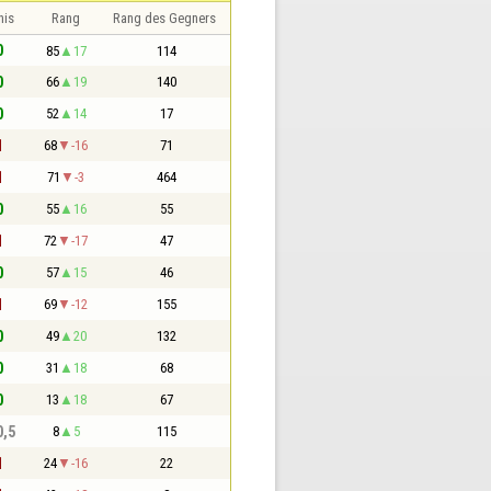
nis
Rang
Rang des Gegners
0
85
17
114
0
66
19
140
0
52
14
17
1
68
-16
71
1
71
-3
464
0
55
16
55
1
72
-17
47
0
57
15
46
1
69
-12
155
0
49
20
132
0
31
18
68
0
13
18
67
0,5
8
5
115
1
24
-16
22