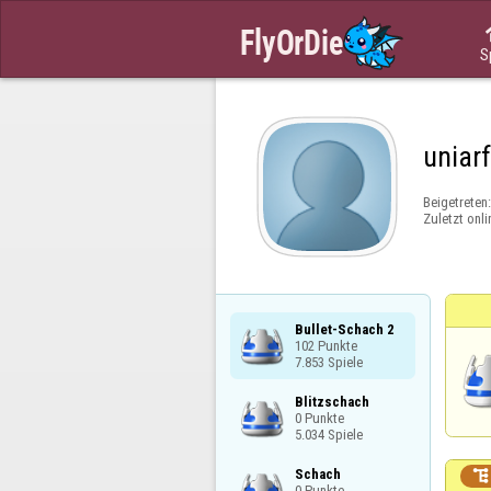
S
uniar
Beigetreten
Zuletzt onli
Bullet-Schach 2

102 Punkte

7.853 Spiele
Blitzschach

0 Punkte

5.034 Spiele
Schach


0 Punkte
