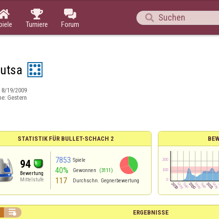




piele
Turniere
Forum
futsa
:
8/19/2009
ne:
Gestern
STATISTIK FÜR BULLET-SCHACH 2
BE
7853
Spiele
94
40%
Gewonnen
(3111)
Bewertung
117
Mittelstufe
Durchschn. Gegnerbewertung

ERGEBNISSE