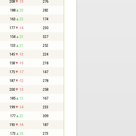
208
-13
276
188
20
282
163
25
174
177
-14
230
154
23
327
133
21
252
145
-12
224
158
-13
218
175
-17
147
187
-12
278
200
-13
258
185
15
167
199
-14
233
177
22
309
193
-16
187
173
20
273