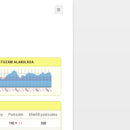
☰
TSZÁM ALAKULÁSA
ny
Pontszám
Ellenfél pontszáma
195
-11
303