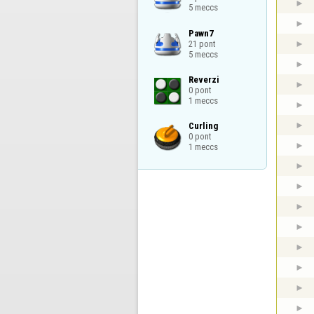
5 meccs
Pawn7

21 pont

5 meccs
Reverzi

0 pont

1 meccs
Curling

0 pont

1 meccs