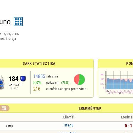
uno
t:
7/23/2006
ine:
2 órája
SAKK STATISZTIKA
PON
14855
játszma
184
53%
győzelem
(7926)
pontszám
216
Haladó
ellenfelek átlagos pontszáma

EREDMÉNYEK
Ellenfél
Eredmé
Irfan3
0 - 1
2 órája