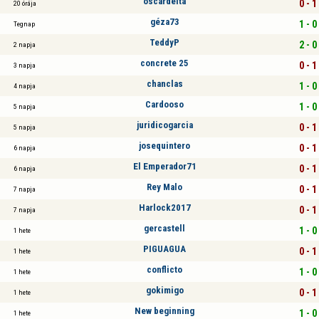
oscardelta
0 - 1
20 órája
géza73
1 - 0
Tegnap
TeddyP
2 - 0
2 napja
concrete 25
0 - 1
3 napja
chanclas
1 - 0
4 napja
Cardooso
1 - 0
5 napja
juridicogarcia
0 - 1
5 napja
josequintero
0 - 1
6 napja
El Emperador71
0 - 1
6 napja
Rey Malo
0 - 1
7 napja
Harlock2017
0 - 1
7 napja
gercastell
1 - 0
1 hete
PIGUAGUA
0 - 1
1 hete
conflicto
1 - 0
1 hete
gokimigo
0 - 1
1 hete
New beginning
1 - 0
1 hete