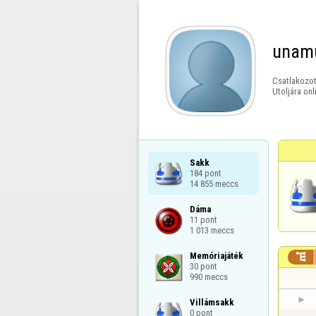
unam
Csatlakozot
Utoljára onl
Sakk

184 pont

14 855 meccs
Dáma

11 pont

1 013 meccs
Memóriajáték


30 pont

990 meccs
Villámsakk

0 pont
