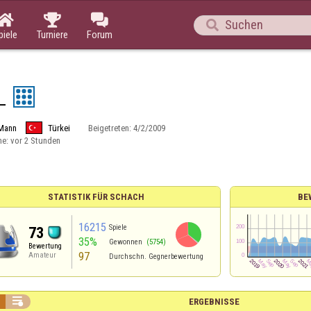




piele
Turniere
Forum
_
Mann
Türkei
Beigetreten:
4/2/2009
ne:
vor 2 Stunden
STATISTIK FÜR SCHACH
BE
16215
Spiele
73
35%
Gewonnen
(5754)
Bewertung
97
Amateur
Durchschn. Gegnerbewertung

ERGEBNISSE