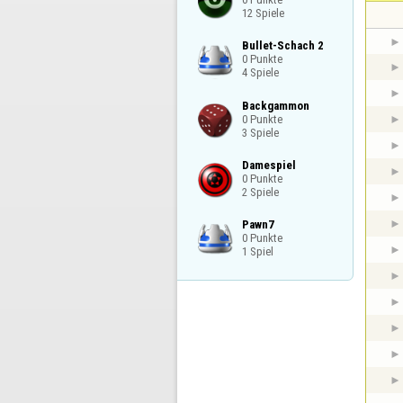
12 Spiele
Bullet-Schach 2

0 Punkte

4 Spiele
Backgammon

0 Punkte

3 Spiele
Damespiel

0 Punkte

2 Spiele
Pawn7

0 Punkte

1 Spiel