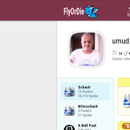
S
umud


54
Zuletzt onli
Schach

73 Punkte

16.215 Spiele
Blitzschach

0 Punkte

21 Spiele
8-Ball Pool


0 Punkte
