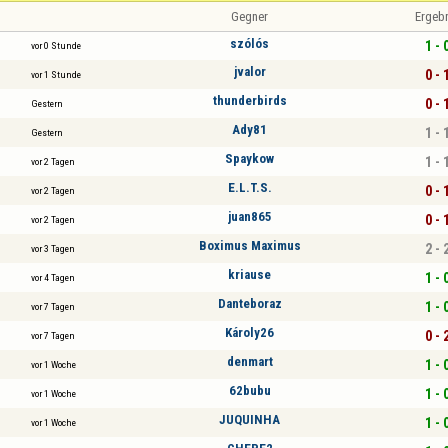
Gegner
Ergeb
szólós
1 - 
vor 0 Stunde
jvalor
0 - 
vor 1 Stunde
thunderbirds
0 - 
Gestern
Ady81
1 - 
Gestern
Spaykow
1 - 
vor 2 Tagen
E.L.T.S.
0 - 
vor 2 Tagen
juan865
0 - 
vor 2 Tagen
Boximus Maximus
2 - 
vor 3 Tagen
kriause
1 - 
vor 4 Tagen
Danteboraz
1 - 
vor 7 Tagen
Károly26
0 - 
vor 7 Tagen
denmart
1 - 
vor 1 Woche
62bubu
1 - 
vor 1 Woche
JUQUINHA
1 - 
vor 1 Woche