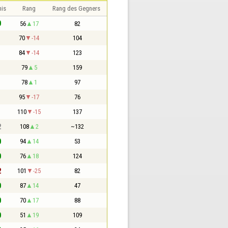
nis
Rang
Rang des Gegners
0
56
17
82
1
70
-14
104
1
84
-14
123
1
79
5
159
1
78
1
97
1
95
-17
76
1
110
-15
137
2
108
2
~132
0
94
14
53
0
76
18
124
2
101
-25
82
0
87
14
47
0
70
17
88
0
51
19
109