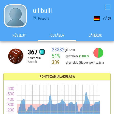
☰
ullibulli

Despota
65
NÉVJEGY
OSTÁBLA
JÁTÉKOK
23332
játszma
367
51%
győzelem
(11847)
pontszám
309
Amatőr
ellenfelek átlagos pontszáma
PONTSZÁM ALAKULÁSA