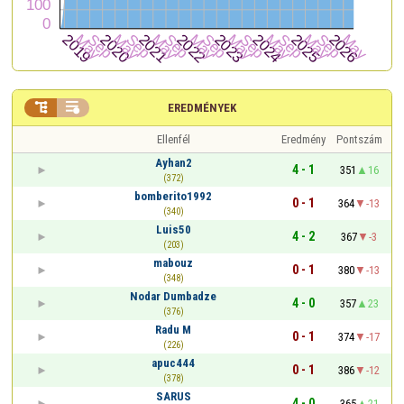


EREDMÉNYEK
Ellenfél
Eredmény
Pontszám
Ayhan2
4 - 1
351
16
(372)
bomberito1992
0 - 1
364
-13
(340)
Luis50
4 - 2
367
-3
(203)
mabouz
0 - 1
380
-13
(348)
Nodar Dumbadze
4 - 0
357
23
(376)
Radu M
0 - 1
374
-17
(226)
apuc444
0 - 1
386
-12
(378)
SARUS
4 - 0
365
21