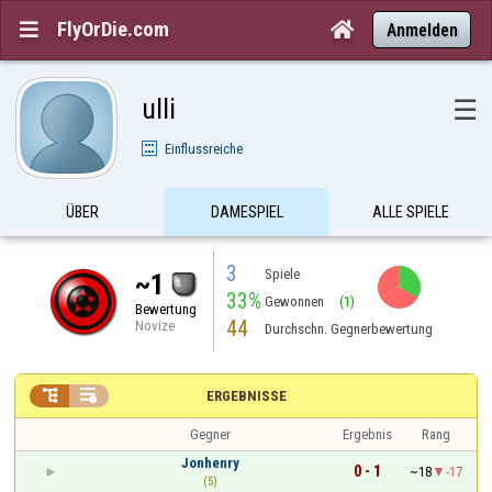
FlyOrDie.com


Anmelden
ulli
☰
Einflussreiche
ÜBER
DAMESPIEL
ALLE SPIELE
3
Spiele
~1
33%
Gewonnen
(1)
Bewertung
44
Novize
Durchschn. Gegnerbewertung


ERGEBNISSE
Gegner
Ergebnis
Rang
Jonhenry
0 - 1
~18
-17
(5)