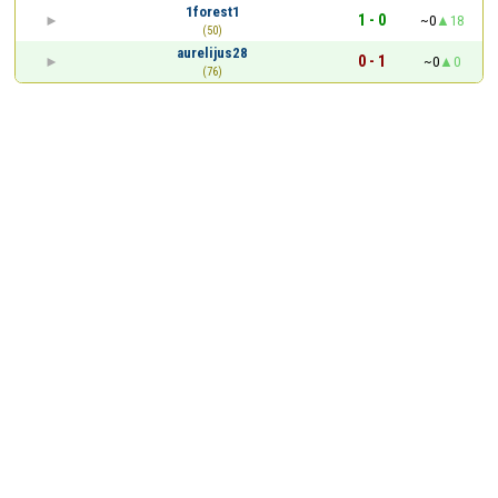
1forest1
1 - 0
~0
18
(50)
aurelijus28
0 - 1
~0
0
(76)