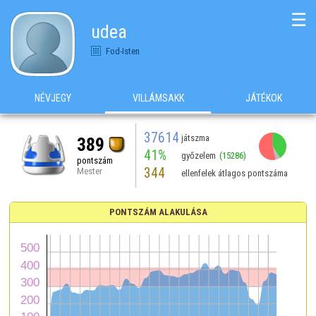
☰
udea
Fod-Isten
NÉVJEGY
VILLÁMSAKK
JÁTÉKOK
37614
játszma
389
41%
győzelem
(15286)
pontszám
344
Mester
ellenfelek átlagos pontszáma
PONTSZÁM ALAKULÁSA