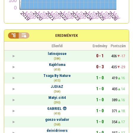


EREDMÉNYEK
Ellenfél
Eredmény
Pontszám
latinojosue
0 - 1
406
-17
(384)
Kajdrloma
0 - 3
435
-29
(418)
Tsaga By Nature
1 - 0
419
16
(415)
JJDIAZ
1 - 0
405
14
(364)
Matyi.ci64
1 - 0
389
16
(390)
GABRIEL 😎
1 - 0
371
18
(418)
gonzo volador
1 - 0
354
17
(368)
deividrivers
1 - 0
337
17