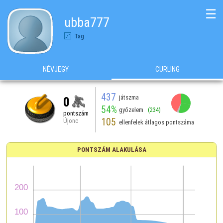
☰
ubba777
Tag
NÉVJEGY
CURLING
437
játszma
0
54%
győzelem
(234)
pontszám
105
Újonc
ellenfelek átlagos pontszáma
PONTSZÁM ALAKULÁSA