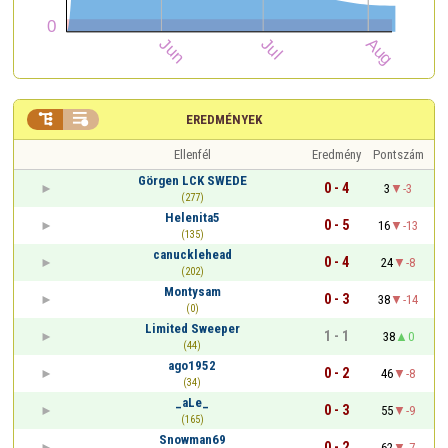


EREDMÉNYEK
Ellenfél
Eredmény
Pontszám
Görgen LCK SWEDE
0 - 4
3
-3
(277)
Helenita5
0 - 5
16
-13
(135)
canucklehead
0 - 4
24
-8
(202)
Montysam
0 - 3
38
-14
(0)
Limited Sweeper
1 - 1
38
0
(44)
ago1952
0 - 2
46
-8
(34)
_aLe_
0 - 3
55
-9
(165)
Snowman69
0 - 2
62
-7