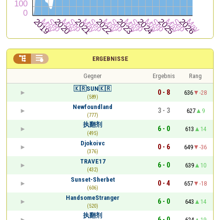


ERGEBNISSE
Gegner
Ergebnis
Rang
🇰🇷SUN🇰🇷
0 - 8
636
-28
(589)
Newfoundland
3 - 3
627
9
(777)
执翻剂
6 - 0
613
14
(495)
Djokoivc
0 - 6
649
-36
(376)
TRAVE17
6 - 0
639
10
(432)
Sunset-Sherbet
0 - 4
657
-18
(606)
HandsomeStranger
6 - 0
643
14
(520)
执翻剂
6 - 0
624
19