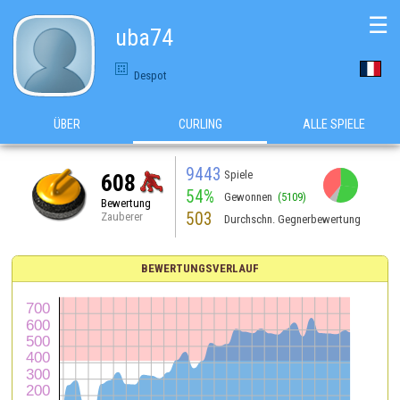
☰
uba74
Despot
ÜBER
CURLING
ALLE SPIELE
9443
Spiele
608
54%
Gewonnen
(5109)
Bewertung
503
Zauberer
Durchschn. Gegnerbewertung
BEWERTUNGSVERLAUF