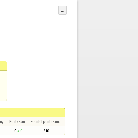
☰
ny
Pontszám
Ellenfél pontszáma
~0
0
210