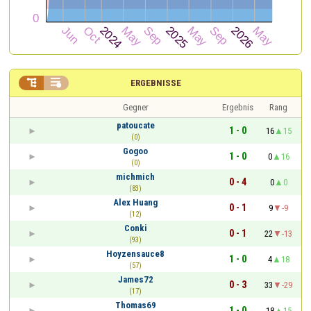


ERGEBNISSE
Gegner
Ergebnis
Rang
patoucate
1 - 0
16
15
(0)
Gogoo
1 - 0
0
16
(0)
michmich
0 - 4
0
0
(83)
Alex Huang
0 - 1
9
-9
(12)
Conki
0 - 1
22
-13
(93)
Hoyzensauce8
1 - 0
4
18
(57)
James72
0 - 3
33
-29
(17)
Thomas69
1 - 0
18
15