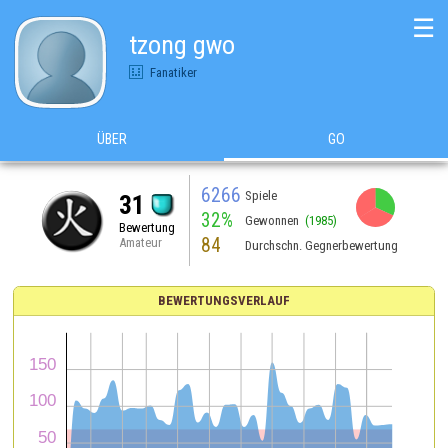
☰
tzong gwo
Fanatiker
ÜBER
GO
6266
Spiele
31
32%
Gewonnen
(1985)
Bewertung
84
Amateur
Durchschn. Gegnerbewertung
BEWERTUNGSVERLAUF