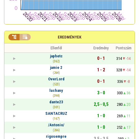


EREDMÉNYEK
Ellenfél
Eredmény
Pontszám
japhetc
0 - 1
314
-14
(362)
jamie 2
1 - 2
328
-14
(264)
OverLord
0 - 1
336
-8
(523)
luchany
3 - 0
300
36
(398)
dante23
2,5 - 0,5
280
20
(301)
SANTACRUZ
1 - 0
269
11
(167)
/Antonio/
1 - 0
252
17
(266)
rigosempre
3,5 - 3,5
250
2