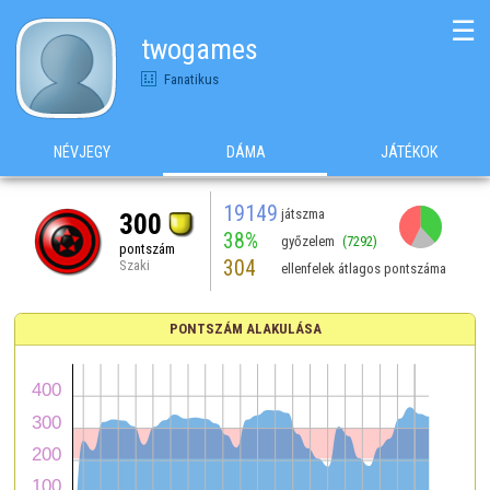
☰
twogames
Fanatikus
NÉVJEGY
DÁMA
JÁTÉKOK
19149
játszma
300
38%
győzelem
(7292)
pontszám
304
Szaki
ellenfelek átlagos pontszáma
PONTSZÁM ALAKULÁSA