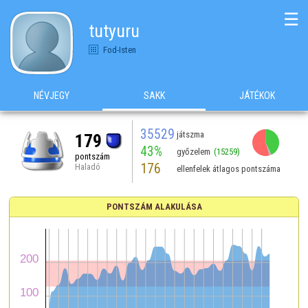
☰
tutyuru
Fod-Isten
NÉVJEGY
SAKK
JÁTÉKOK
35529
játszma
179
43%
győzelem
(15259)
pontszám
176
Haladó
ellenfelek átlagos pontszáma
PONTSZÁM ALAKULÁSA