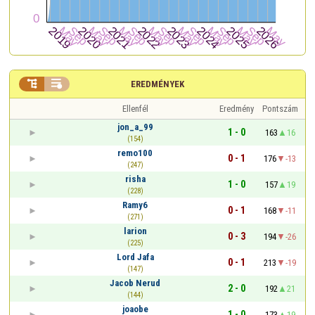


EREDMÉNYEK
Ellenfél
Eredmény
Pontszám
jon_a_99
1 - 0
163
16
(154)
remo100
0 - 1
176
-13
(247)
risha
1 - 0
157
19
(228)
Ramy6
0 - 1
168
-11
(271)
larion
0 - 3
194
-26
(225)
Lord Jafa
0 - 1
213
-19
(147)
Jacob Nerud
2 - 0
192
21
(144)
joaobe
1 - 0
173
19