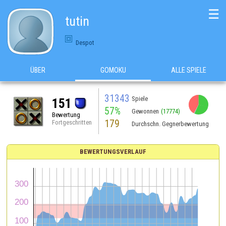
☰
tutin
Despot
ÜBER
GOMOKU
ALLE SPIELE
31343
Spiele
151
57%
Gewonnen
(17774)
Bewertung
179
Fortgeschritten
Durchschn. Gegnerbewertung
BEWERTUNGSVERLAUF