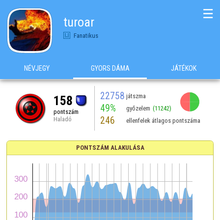
☰
turoar
Fanatikus
NÉVJEGY
GYORS DÁMA
JÁTÉKOK
22758
játszma
158
49%
győzelem
(11242)
pontszám
246
Haladó
ellenfelek átlagos pontszáma
PONTSZÁM ALAKULÁSA