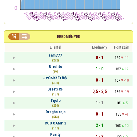


EREDMÉNYEK
Ellenfél
Eredmény
Pontszám
sam777
0 - 1
169
-11
(292)
Urielito
1 - 0
157
12
(69)
J♥O♣K♠E♦R®
0 - 1
167
-10
(300)
GreatFCP
0,5 - 2,5
186
-19
(187)
Tijolo
1 - 1
181
5
(250)
Dragón rojo
0 - 1
185
-4
(513)
CCO CAMP 2
2 - 1
163
10
(167)
Purity
1 - 3
132
0