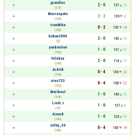
grandluc
2 - 0
137
15
(113)
Marcospato
2 - 2
139
-2
(106)
IronMike
0 - 2
153
-14
(200)
boban2000
2 - 0
143
10
(0)
yanbastien
1 - 0
131
12
(142)
Hilebaz
2 - 0
114
17
(140)
Achil8
0 - 4
136
-22
(138)
nino723
0 - 4
158
-22
(162)
Maribest
1 - 0
145
13
(166)
Lindi J
1 - 0
137
8
(16)
Ainur8
1 - 0
124
13
(145)
zülüş_50
0 - 4
143
-19
(183)