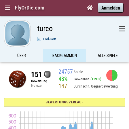
FlyOrDie.com


Anmelden
turco
☰
Fod-Gott
ÜBER
BACKGAMMON
ALLE SPIELE
24757
Spiele
151
48%
Gewonnen
(11933)
Bewertung
147
Novize
Durchschn. Gegnerbewertung
BEWERTUNGSVERLAUF