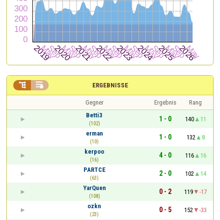


ERGEBNISSE
Gegner
Ergebnis
Rang
Betti3
1 - 0
140
11
(102)
erman
1 - 0
132
8
(10)
kerpoo
4 - 0
116
16
(16)
PARTCE
2 - 0
102
14
(63)
YarQuen
0 - 2
119
-17
(108)
ozkn
0 - 5
152
-33
(23)