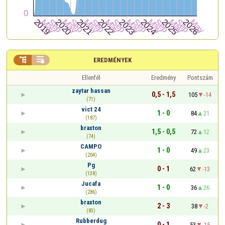


EREDMÉNYEK
Ellenfél
Eredmény
Pontszám
zaytar hassan
0,5 - 1,5
105
-14
(71)
vict 24
1 - 0
84
21
(187)
braxton
1,5 - 0,5
72
12
(74)
CAMPO
1 - 0
49
23
(204)
Pg
0 - 1
62
-13
(138)
Jucafa
1 - 0
36
26
(286)
braxton
2 - 3
38
-2
(83)
Rubberdug
0 - 1
53
-15