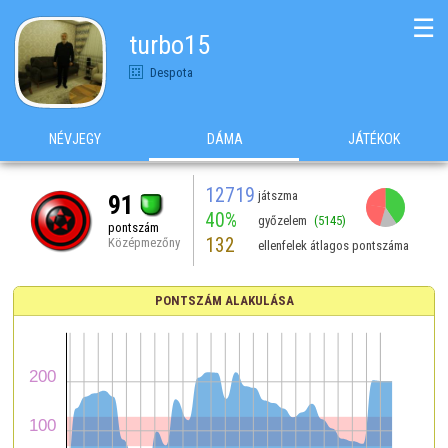
☰
turbo15
Despota
NÉVJEGY
DÁMA
JÁTÉKOK
12719
játszma
91
40%
győzelem
(5145)
pontszám
132
Középmezőny
ellenfelek átlagos pontszáma
PONTSZÁM ALAKULÁSA