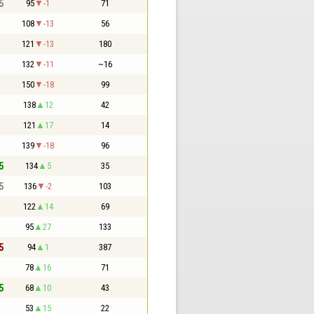
5
95
-1
71
108
-13
56
121
-13
180
132
-11
~16
150
-18
99
138
12
42
121
17
14
139
-18
96
5
134
5
35
5
136
-2
103
122
14
69
95
27
133
5
94
1
387
78
16
71
5
68
10
43
53
15
22