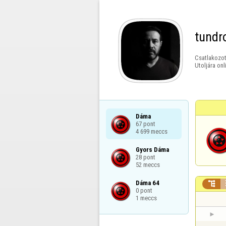
tundr
Csatlakozot
Utoljára onl
Dáma

67 pont

4 699 meccs
Gyors Dáma

28 pont

52 meccs
Dáma 64


0 pont

1 meccs