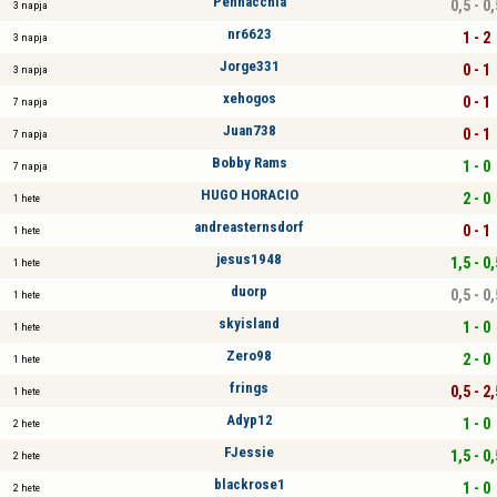
Pennacchia
0,5 - 0,
3 napja
nr6623
1 - 2
3 napja
Jorge331
0 - 1
3 napja
xehogos
0 - 1
7 napja
Juan738
0 - 1
7 napja
Bobby Rams
1 - 0
7 napja
HUGO HORACIO
2 - 0
1 hete
andreasternsdorf
0 - 1
1 hete
jesus1948
1,5 - 0,
1 hete
duorp
0,5 - 0,
1 hete
skyisland
1 - 0
1 hete
Zero98
2 - 0
1 hete
frings
0,5 - 2,
1 hete
Adyp12
1 - 0
2 hete
FJessie
1,5 - 0,
2 hete
blackrose1
1 - 0
2 hete