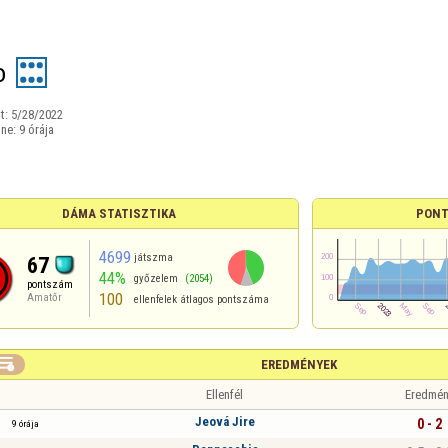
o
t:
5/28/2022
ine:
9 órája
DÁMA STATISZTIKA
PONT
4699
játszma
67
44%
győzelem
(2054)
pontszám
100
Amatőr
ellenfelek átlagos pontszáma

EREDMÉNYEK
Ellenfél
Eredmén
Jeová Jire
0 - 2
9 órája