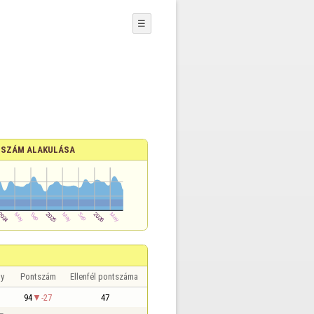
☰
SZÁM ALAKULÁSA
y
Pontszám
Ellenfél pontszáma
94
-27
47