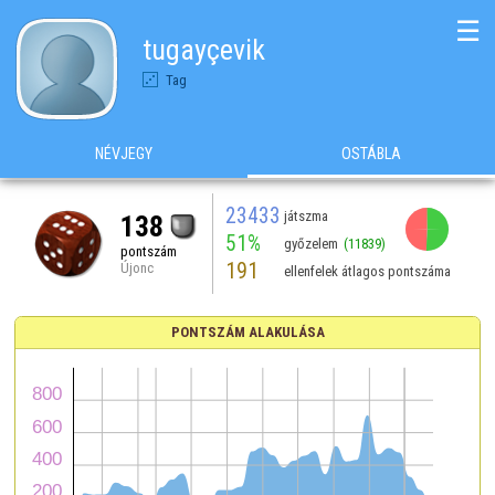
☰
tugayçevik
Tag
NÉVJEGY
OSTÁBLA
23433
játszma
138
51%
győzelem
(11839)
pontszám
191
Újonc
ellenfelek átlagos pontszáma
PONTSZÁM ALAKULÁSA