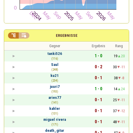


ERGEBNISSE
Gegner
Ergebnis
Rang
tanki526
1 - 0
19
20
(116)
Saul
0 - 2
30
-11
(248)
ku21
0 - 1
38
-8
(234)
juuri7
1 - 0
14
24
(193)
aries77
0 - 1
25
-11
(141)
kahler
0 - 1
37
-12
(131)
miguel rivera
0 - 1
48
-11
(171)
death_gitar
0 - 1
57
-9