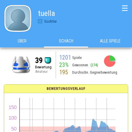
☰
tuella
Süchtler
ÜBER
SCHACH
ALLE SPIELE
1201
Spiele
39
23%
Gewonnen
(274)
Bewertung
195
Amateur
Durchschn. Gegnerbewertung
BEWERTUNGSVERLAUF