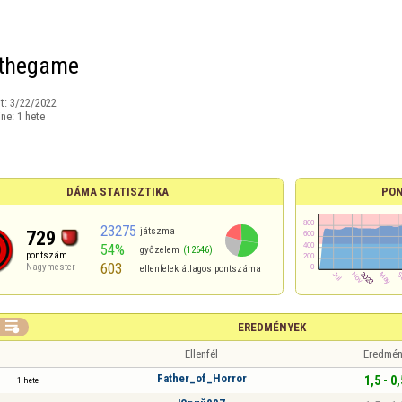
gthegame
t:
3/22/2022
ine:
1 hete
DÁMA STATISZTIKA
PON
23275
játszma
729
54%
győzelem
(12646)
pontszám
603
Nagymester
ellenfelek átlagos pontszáma

EREDMÉNYEK
Ellenfél
Eredmén
Father_of_Нorror
1,5 - 0,
1 hete