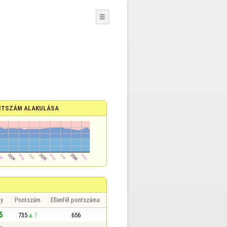
☰
TSZÁM ALAKULÁSA
y
Pontszám
Ellenfél pontszáma
5
735
7
656