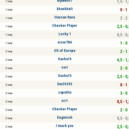
Юрий007
1,5 - 1,
1 hete
khaskheli
0 - 1
1 hete
Hassan Raza
2 - 2
1 hete
Checker Player
2,5 - 0,
1 hete
Lucky 1
0,5 - 0,
1 hete
nisar786
1 - 0
1 hete
US of Europe
2 - 1
2 hete
Sasha15
4,5 - 1,
2 hete
sori
2 - 0
2 hete
Sasha15
2,5 - 0,
2 hete
hm29293
0 - 1
2 hete
capotito
3 - 0
2 hete
sir1
0,5 - 1,
2 hete
Checker Player
2 - 0
2 hete
Eugenio6
0,5 - 0,
2 hete
I teach you
2,5 - 0,
2 hete