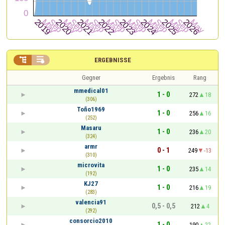


ERGEBNISSE
Gegner
Ergebnis
Rang
mmedical01
1 - 0
272
18
(306)
Toño1969
1 - 0
256
16
(252)
Masaru
1 - 0
236
20
(324)
armr
0 - 1
249
-13
(310)
microvita
1 - 0
235
14
(192)
KJ27
1 - 0
216
19
(283)
valencia91
0,5 - 0,5
212
4
(292)
consorcio2010
1 - 0
190
22