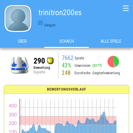
☰
trinitron200es
Despot
ÜBER
SCHACH
ALLE SPIELE
7662
Spiele
290
43%
Gewonnen
(3277)
Bewertung
248
Experte
Durchschn. Gegnerbewertung
BEWERTUNGSVERLAUF