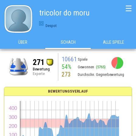
☰
tricolor do moru
Despot
ÜBER
SCHACH
ALLE SPIELE
10661
Spiele
271
54%
Gewonnen
(5765)
Bewertung
273
Experte
Durchschn. Gegnerbewertung
BEWERTUNGSVERLAUF