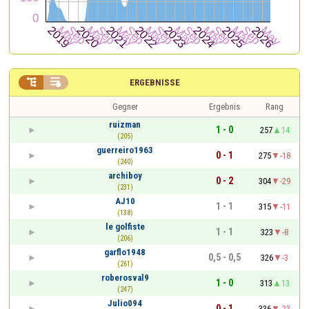


ERGEBNISSE
Gegner
Ergebnis
Rang
ruizman
1 - 0
257
14
(205)
guerreiro1963
0 - 1
275
-18
(240)
archiboy
0 - 2
304
-29
(231)
AJ10
1 - 1
315
-11
(138)
le golfiste
1 - 1
323
-8
(206)
garflo1948
0,5 - 0,5
326
-3
(261)
roberosval9
1 - 0
313
13
(247)
Julio094
0 - 1
336
-23