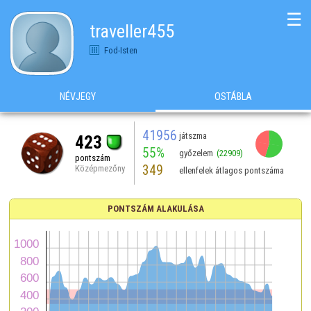
☰
traveller455
Fod-Isten
NÉVJEGY
OSTÁBLA
41956
játszma
423
55%
győzelem
(22909)
pontszám
349
Középmezőny
ellenfelek átlagos pontszáma
PONTSZÁM ALAKULÁSA