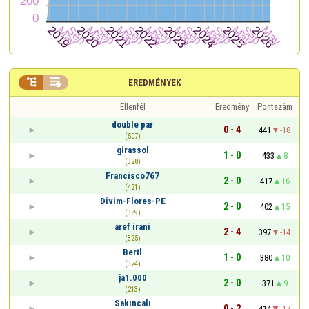


EREDMÉNYEK
Ellenfél
Eredmény
Pontszám
double par
0 - 4
441
-18
(507)
girassol
1 - 0
433
8
(328)
Francisco767
2 - 0
417
16
(421)
Divim-Flores-PE
2 - 0
402
15
(389)
aref irani
2 - 4
397
-14
(325)
Bertl
1 - 0
380
10
(324)
ja1.000
2 - 0
371
9
(213)
Sakıncalı
0 - 2
414
-17