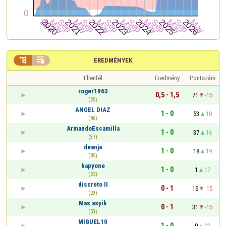


EREDMÉNYEK
Ellenfél
Eredmény
Pontszám
roger1963
0,5 - 1,5
71
-15
(25)
ANGEL DIAZ
1 - 0
53
18
(86)
ArmandoEscamilla
1 - 0
37
16
(37)
deanja
1 - 0
18
19
(85)
kapyone
1 - 0
1
17
(22)
discreto II
0 - 1
16
-15
(29)
Mas asyik
0 - 1
31
-15
(53)
MIGUEL10
1 - 0
9
22