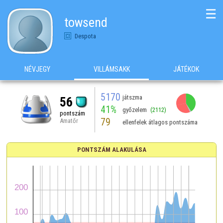
☰
towsend
Despota
NÉVJEGY
VILLÁMSAKK
JÁTÉKOK
5170
játszma
56
41%
győzelem
(2112)
pontszám
79
Amatőr
ellenfelek átlagos pontszáma
PONTSZÁM ALAKULÁSA