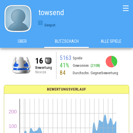
☰
towsend
Despot
ÜBER
BLITZSCHACH
ALLE SPIELE
5163
Spiele
16
41%
Gewonnen
(2108)
Bewertung
84
Novize
Durchschn. Gegnerbewertung
BEWERTUNGSVERLAUF