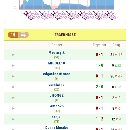


ERGEBNISSE
Gegner
Ergebnis
Rang
Mas asyik
0 - 1
31
-15
(53)
MIGUEL10
1 - 0
9
22
(150)
edgardocattaneo
0 - 1
26
-17
(0)
zaintwins
2 - 0
0
26
(25)
JHONGE
0 - 1
2
-2
(0)
Antho76
0 - 1
8
-6
(255)
sanjui
1 - 2
12
-4
(78)
Danny Musike
0 - 1
26
-14