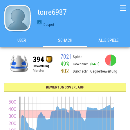
☰
torre6987
Despot
ÜBER
SCHACH
ALLE SPIELE
7021
Spiele
394
49%
Gewonnen
(3428)
Bewertung
402
Meister
Durchschn. Gegnerbewertung
BEWERTUNGSVERLAUF