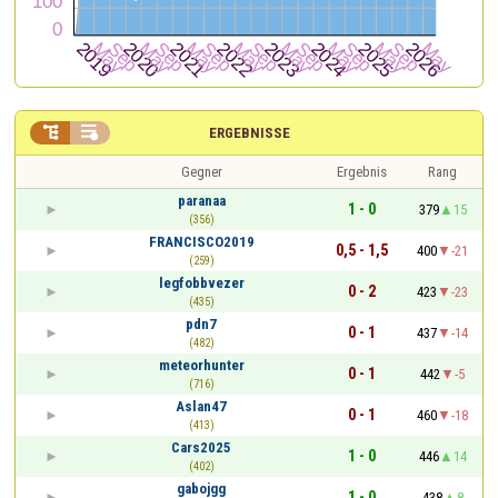


ERGEBNISSE
Gegner
Ergebnis
Rang
paranaa
1 - 0
379
15
(356)
FRANCISCO2019
0,5 - 1,5
400
-21
(259)
legfobbvezer
0 - 2
423
-23
(435)
pdn7
0 - 1
437
-14
(482)
meteorhunter
0 - 1
442
-5
(716)
Aslan47
0 - 1
460
-18
(413)
Cars2025
1 - 0
446
14
(402)
gabojgg
1 - 0
438
8