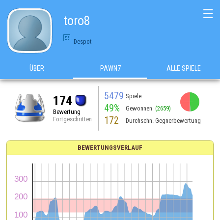
☰
toro8
Despot
ÜBER
PAWN7
ALLE SPIELE
5479
Spiele
174
49%
Gewonnen
(2659)
Bewertung
172
Fortgeschritten
Durchschn. Gegnerbewertung
BEWERTUNGSVERLAUF