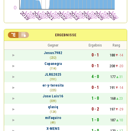


ERGEBNISSE
Gegner
Ergebnis
Rang
Jesus7982
0 - 1
188
-14
(232)
Capanegra
0 - 1
208
-20
(114)
JLRG2025
4 - 0
177
31
(191)
er-y-teresita
0 - 1
191
-14
(225)
Jose Luis16
1 - 0
168
23
(339)
qlasiq
0 - 2
197
-29
(124)
mifaquiro
1 - 0
187
10
(49)
X-MENS
1 - 0
170
17