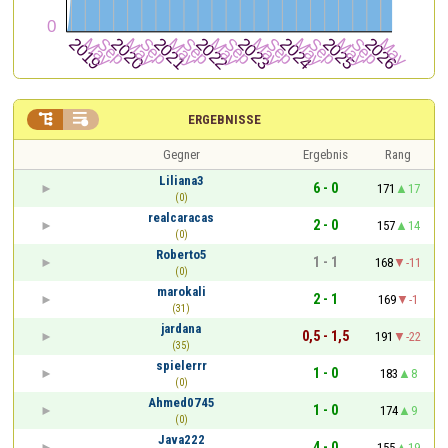


ERGEBNISSE
Gegner
Ergebnis
Rang
Liliana3
6 - 0
171
17
(0)
realcaracas
2 - 0
157
14
(0)
Roberto5
1 - 1
168
-11
(0)
marokali
2 - 1
169
-1
(31)
jardana
0,5 - 1,5
191
-22
(35)
spielerrr
1 - 0
183
8
(0)
Ahmed0745
1 - 0
174
9
(0)
Java222
4 - 0
155
19