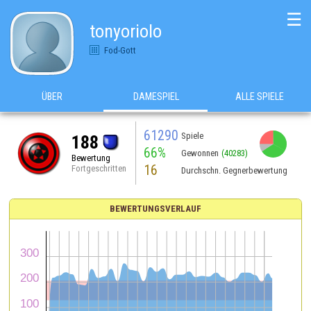
☰
tonyoriolo
Fod-Gott
ÜBER
DAMESPIEL
ALLE SPIELE
61290
Spiele
188
66%
Gewonnen
(40283)
Bewertung
16
Fortgeschritten
Durchschn. Gegnerbewertung
BEWERTUNGSVERLAUF