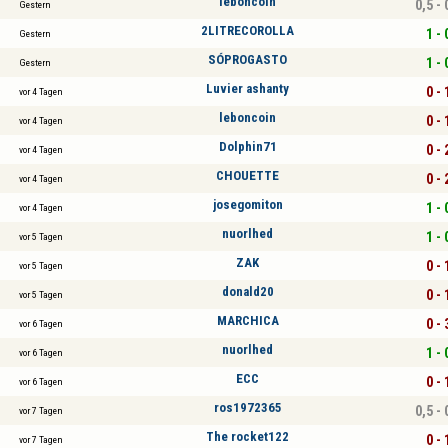
leboncoin
0,5 - 
Gestern
2LITRECOROLLA
1 - 
Gestern
SÓPROGASTO
1 - 
Gestern
Luvier ashanty
0 - 
vor 4 Tagen
leboncoin
0 - 
vor 4 Tagen
Dolphin71
0 - 
vor 4 Tagen
CHOUETTE
0 - 
vor 4 Tagen
josegomiton
1 - 
vor 4 Tagen
nuorlhed
1 - 
vor 5 Tagen
ZAK
0 - 
vor 5 Tagen
donald20
0 - 
vor 5 Tagen
MARCHICA
0 - 
vor 6 Tagen
nuorlhed
1 - 
vor 6 Tagen
ECC
0 - 
vor 6 Tagen
ros1972365
0,5 - 
vor 7 Tagen
The rocket122
0 - 
vor 7 Tagen