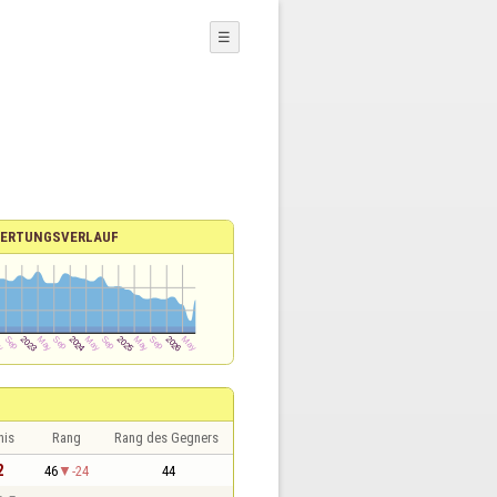
☰
ERTUNGSVERLAUF
nis
Rang
Rang des Gegners
2
46
-24
44