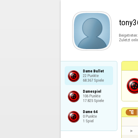
tony3
Beigetreten
Zuletzt onli
Dame Bullet

22 Punkte

68.367 Spiele
Damespiel

106 Punkte

17.825 Spiele
Dame 64


0 Punkte

1 Spiel