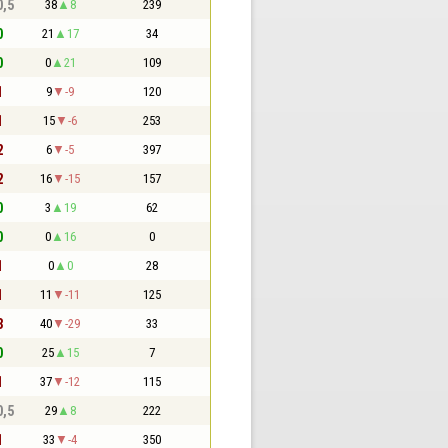
0,5
38
8
239
0
21
17
34
0
0
21
109
1
9
-9
120
1
15
-6
253
2
6
-5
397
2
16
-15
157
0
3
19
62
0
0
16
0
1
0
0
28
1
11
-11
125
3
40
-29
33
0
25
15
7
1
37
-12
115
0,5
29
8
222
1
33
-4
350