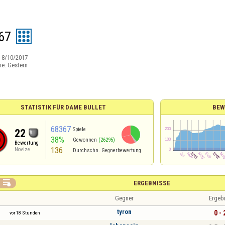
67
:
8/10/2017
ne:
Gestern
STATISTIK FÜR DAME BULLET
BEW
68367
Spiele
22
38%
Gewonnen
(26295)
Bewertung
136
Novize
Durchschn. Gegnerbewertung

ERGEBNISSE
Gegner
Ergeb
tyron
0 - 
vor 18 Stunden