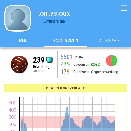
☰
tontasioux
Einflussreiche
ÜBER
BACKGAMMON
ALLE SPIELE
5501
Spiele
239
47%
Gewonnen
(2586)
Bewertung
179
Amateur
Durchschn. Gegnerbewertung
BEWERTUNGSVERLAUF