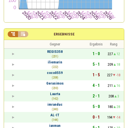


ERGEBNISSE
Gegner
Ergebnis
Rang
REGIS358
1 - 0
227
12
(231)
iliemarin
5 - 1
209
18
(222)
coco0559
1 - 5
227
-18
(208)
Gerasimos
4 - 1
211
16
(230)
Laurta
2 - 1
208
3
(142)
imranduc
5 - 0
180
28
(240)
AL-IT
0 - 1
194
-14
(144)
ianman
5 - 1
175
19