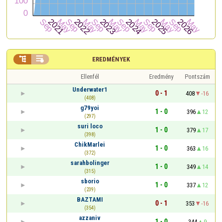


EREDMÉNYEK
Ellenfél
Eredmény
Pontszám
Underwater1
0 - 1
408
-16
(408)
g79yoi
1 - 0
396
12
(297)
suri loco
1 - 0
379
17
(398)
ChikMarlei
1 - 0
363
16
(372)
sarahbolinger
1 - 0
349
14
(315)
sborio
1 - 0
337
12
(239)
BAZTAMI
0 - 1
353
-16
(354)
azzaniv
1 - 0
344
9