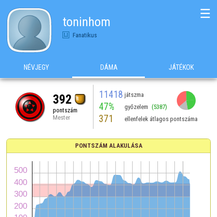
☰
toninhom
Fanatikus
NÉVJEGY
DÁMA
JÁTÉKOK
11418
játszma
392
47%
győzelem
(5387)
pontszám
371
Mester
ellenfelek átlagos pontszáma
PONTSZÁM ALAKULÁSA