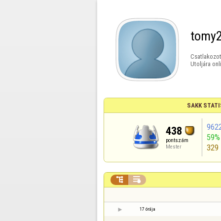
tomy
Csatlakozot
Utoljára onl
SAKK STATI
962
438
59%
pontszám
329
Mester


17 órája