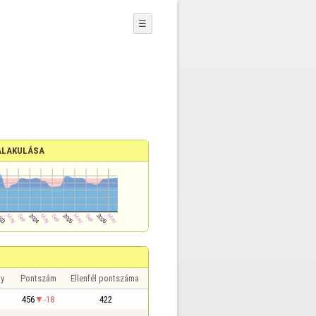
☰
ALAKULÁSA
y
Pontszám
Ellenfél pontszáma
456
-18
422