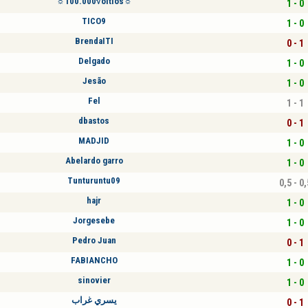
☼100.000√oltios☼
1 - 0
TICO9
1 - 0
BrendaITI
0 - 1
Delgado
1 - 0
Jesão
1 - 0
Fel
1 - 1
dbastos
0 - 1
MADJID
1 - 0
Abelardo garro
1 - 0
Tunturuntu09
0,5 - 0,
hajr
1 - 0
Jorgesebe
1 - 0
Pedro Juan
0 - 1
FABIANCHO
1 - 0
sinovier
1 - 0
يسري غراب
0 - 1