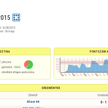
2015
t:
6/28/2015
ine:
18 órája
SZTIKA
PONTSZÁM 
2
játszma
győzelem
(5652)
ellenfelek átlagos pontszáma
EREDMÉNYEK
Ellenfél
Eredmén
Alizor 64
0 - 1