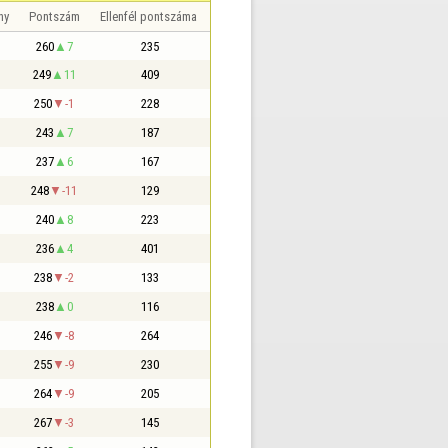
ny
Pontszám
Ellenfél pontszáma
260
7
235
249
11
409
250
-1
228
243
7
187
237
6
167
248
-11
129
240
8
223
236
4
401
238
-2
133
238
0
116
246
-8
264
255
-9
230
264
-9
205
267
-3
145