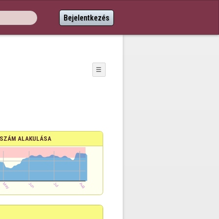
Bejelentkezés
☰
SZÁM ALAKULÁSA