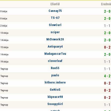
Ellenfél
Eredmé
Cannay75
2 - 0
0 órája
TS-67
2 - 0
0 órája
SlowCurl
1 - 1
2 órája
sciper
2 - 0
13 órája
MrDowork20
2 - 0
14 órája
Antiquary4
0 - 2
15 órája
MadagascarTou
2 - 0
16 órája
cloverleaf
1 - 1
19 órája
Ron55
1 - 1
Tegnap
paulo
4 - 2
Tegnap
hithere.imhere
0 - 2
Tegnap
GeNioS
0 - 2
Tegnap
kkpeace98
0 - 2
Tegnap
SnoopyGirl
1 - 1
Tegnap