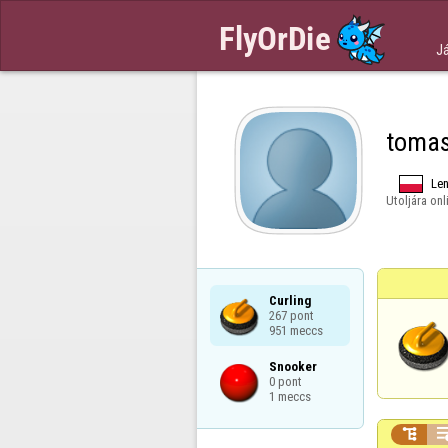
J
toma
Le
Utoljára onl
Curling

267 pont

951 meccs
Snooker

0 pont

1 meccs
