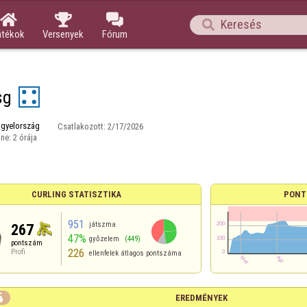




átékok
Versenyek
Fórum
sg
ngyelország
Csatlakozott:
2/17/2026
ine:
2 órája
CURLING STATISZTIKA
PONT
951
játszma
267
47%
győzelem
(449)
pontszám
226
Profi
ellenfelek átlagos pontszáma

EREDMÉNYEK