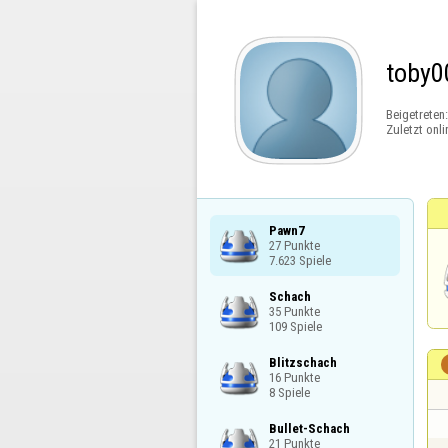
toby0
Beigetreten
Zuletzt onli
Pawn7

27 Punkte

7.623 Spiele
Schach

35 Punkte

109 Spiele
Blitzschach

16 Punkte

8 Spiele
Bullet-Schach

21 Punkte
