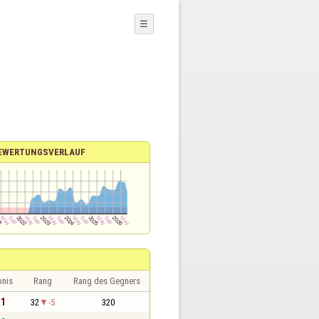
☰
EWERTUNGSVERLAUF
bnis
Rang
Rang des Gegners
 1
32
-5
320