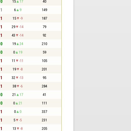
 0
15
17
40
 1
6
9
149
 1
15
-9
187
 1
29
-14
79
 1
43
-14
92
 0
19
24
210
 0
0
19
59
 1
11
-11
105
 1
19
-8
201
 1
32
-13
95
 1
38
-6
284
 0
21
17
41
 0
0
21
111
 1
0
0
337
 1
5
-5
231
 1
13
-8
205