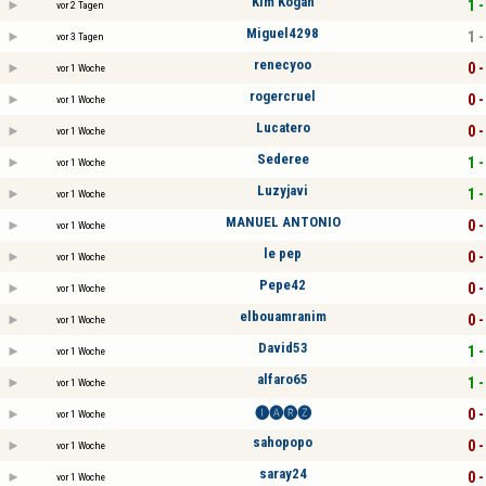
Kim Kogan
1 -
vor 2 Tagen
Miguel4298
1 -
vor 3 Tagen
renecyoo
0 -
vor 1 Woche
rogercruel
0 -
vor 1 Woche
Lucatero
0 -
vor 1 Woche
Sederee
1 -
vor 1 Woche
Luzyjavi
1 -
vor 1 Woche
MANUEL ANTONIO
0 -
vor 1 Woche
le pep
0 -
vor 1 Woche
Pepe42
0 -
vor 1 Woche
elbouamranim
0 -
vor 1 Woche
David53
1 -
vor 1 Woche
alfaro65
1 -
vor 1 Woche
🅘🅐🅡🅩
0 -
vor 1 Woche
sahopopo
0 -
vor 1 Woche
saray24
0 -
vor 1 Woche