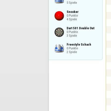
5 Spiele
Snooker

0 Punkte

4 Spiele
Dart 501 Double Out

0 Punkte

3 Spiele
Freestyle Schach

0 Punkte

2 Spiele