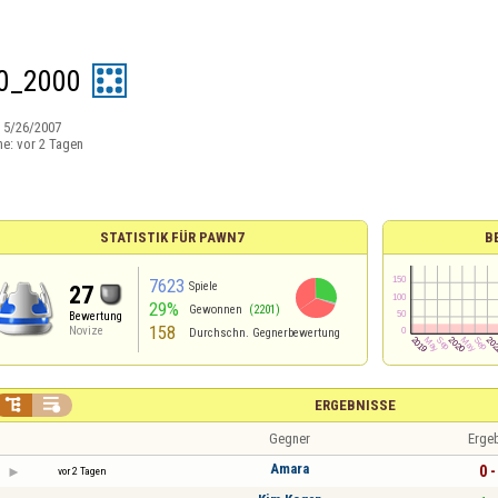
0_2000
:
5/26/2007
ne:
vor 2 Tagen
STATISTIK FÜR PAWN7
B
7623
Spiele
27
29%
Gewonnen
(2201)
Bewertung
158
Novize
Durchschn. Gegnerbewertung


ERGEBNISSE
Gegner
Erge
Amara
0 -
vor 2 Tagen