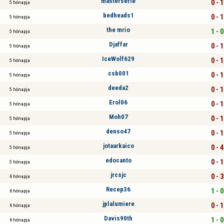
masterserie
0 - 1
5 hónapja
bedheads1
0 - 1
5 hónapja
the mrio
1 - 0
5 hónapja
Djaffar
0 - 1
5 hónapja
IceWolf629
0 - 1
5 hónapja
csb001
0 - 1
5 hónapja
deeda2
0 - 1
5 hónapja
Erol06
0 - 1
5 hónapja
Moh07
0 - 1
5 hónapja
denso47
0 - 1
5 hónapja
jotaarkaico
0 - 4
5 hónapja
edocanto
0 - 1
5 hónapja
jrcsjc
0 - 3
6 hónapja
Recep36
1 - 0
6 hónapja
jplalumiere
0 - 1
6 hónapja
Davis90th
1 - 0
6 hónapja