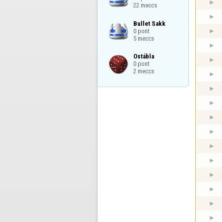
22 meccs
Bullet Sakk

0 pont

5 meccs
Ostábla

0 pont

2 meccs