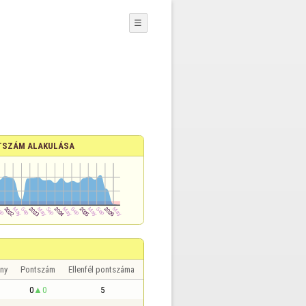
☰
TSZÁM ALAKULÁSA
ny
Pontszám
Ellenfél pontszáma
0
0
5