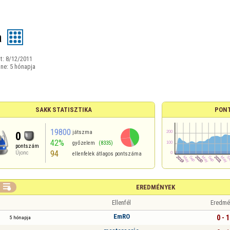
a
t:
8/12/2011
ine:
5 hónapja
SAKK STATISZTIKA
PON
19800
játszma
0
42%
győzelem
(8335)
pontszám
94
Újonc
ellenfelek átlagos pontszáma

EREDMÉNYEK
Ellenfél
Eredmé
EmRO
0 - 1
5 hónapja