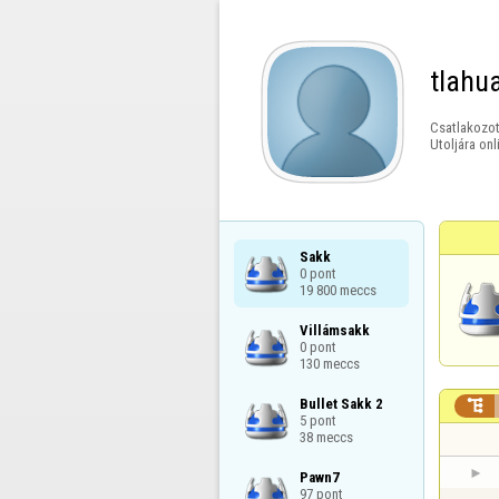
tlahu
Csatlakozot
Utoljára onl
Sakk

0 pont

19 800 meccs
Villámsakk

0 pont

130 meccs
Bullet Sakk 2


5 pont

38 meccs
Pawn7

97 pont
