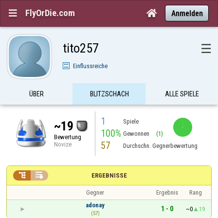
FlyOrDie.com


Anmelden
tito257
☰
Einflussreiche
ÜBER
BLITZSCHACH
ALLE SPIELE
1
Spiele
~19
100%
Gewonnen
(1)
Bewertung
57
Novize
Durchschn. Gegnerbewertung


ERGEBNISSE
Gegner
Ergebnis
Rang
adonay
1 - 0
~0
19
(57)