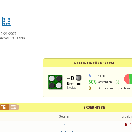
:
2/21/2007
ne:
vor 13 Jahren
STATISTIK FÜR REVERSI
6
Spiele
~0
50%
Gewonnen
(3)
Bewertung
0
Novize
Durchschn. Gegnerbewer


ERGEBNISSE
Gegner
Ergebn
-
0 - 1