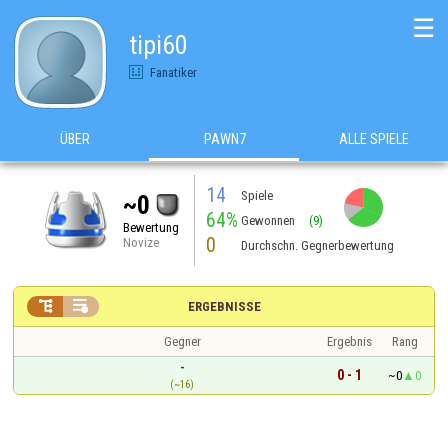
☰
tipi60
Fanatiker
ÜBER
PAWN7
ALLE SPIELE
14
Spiele
~0
64%
Gewonnen
(9)
Bewertung
0
Novize
Durchschn. Gegnerbewertung


ERGEBNISSE
Gegner
Ergebnis
Rang
-
0 - 1
~0
0
(~16)