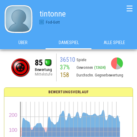
☰
tintonne
Fod-Gott
ÜBER
DAMESPIEL
ALLE SPIELE
36510
Spiele
85
37%
Gewonnen
(13634)
Bewertung
158
Mittelstufe
Durchschn. Gegnerbewertung
BEWERTUNGSVERLAUF