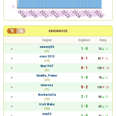


ERGEBNISSE
Gegner
Ergebnis
Rang
sweeny50
1 - 0
70
15
(47)
sono 2015
0 - 1
82
-12
(165)
Max1947
0 - 1
100
-18
(67)
Newfie_Power
1 - 0
78
22
(225)
teteroso
0 - 2
104
-26
(71)
NorbertoCla
2 - 1
84
20
(223)
Irish Wake
1 - 0
60
24
(256)
max53
1 - 0
42
18