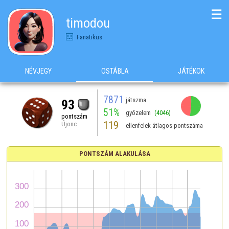
☰
timodou
Fanatikus
NÉVJEGY
OSTÁBLA
JÁTÉKOK
7871
játszma
93
51%
győzelem
(4046)
pontszám
119
Újonc
ellenfelek átlagos pontszáma
PONTSZÁM ALAKULÁSA