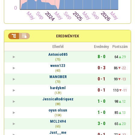


EREDMÉNYEK
Ellenfél
Eredmény
Pontszám
Antonio085
8 - 0
64
29
(75)
wenn123
0 - 3
86
-22
(40)
MANOBER
0 - 1
99
-13
(70)
hardykml
0 - 1
110
-11
(129)
JessicaRodriquez
1 - 0
98
12
(88)
oyun olsun
1 - 0
85
13
(104)
MCL2494
3 - 0
65
20
(65)
Just__me
0 - 1
77
-12