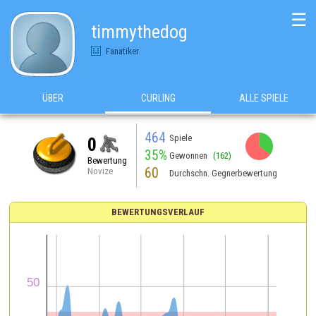
☰
timmythedog
Fanatiker
ÜBER
CURLING
ALLE SPIELE
464
Spiele
0
35%
Gewonnen
(162)
Bewertung
60
Novize
Durchschn. Gegnerbewertung
BEWERTUNGSVERLAUF