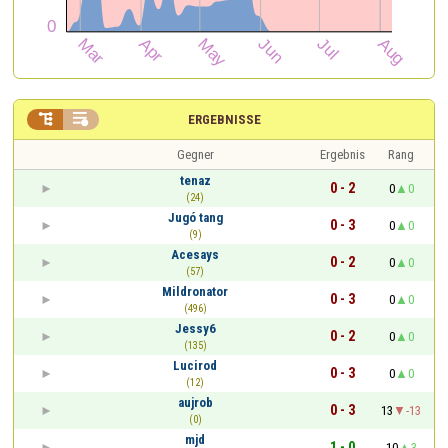


ERGEBNISSE
Gegner
Ergebnis
Rang
tenaz
0 - 2
0
0
(24)
Jugó tang
0 - 3
0
0
(9)
Acesays
0 - 2
0
0
(57)
Mildronator
0 - 3
0
0
(496)
Jessy6
0 - 2
0
0
(135)
Lucirod
0 - 3
0
0
(12)
aujrob
0 - 3
13
-13
(0)
mjd
1 - 0
10
3