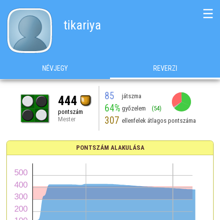
☰
tikariya
NÉVJEGY
REVERZI
85
játszma
444
64%
győzelem
(54)
pontszám
307
Mester
ellenfelek átlagos pontszáma
PONTSZÁM ALAKULÁSA