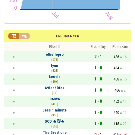


EREDMÉNYEK
Ellenfél
Eredmény
Pontszám
othellopro
2 - 1
486
16
(572)
Iyun
1 - 0
484
13
(424)
kewals
1 - 0
468
16
(459)
A9InchDick
1 - 0
466
2
(~0)
BMW6
1 - 0
452
14
(415)
Less 1 minute
1 - 0
440
12
(356)
GOD 🔥😈🔥
1 - 0
418
22
(558)
The Great one
0 - 1
428
-10