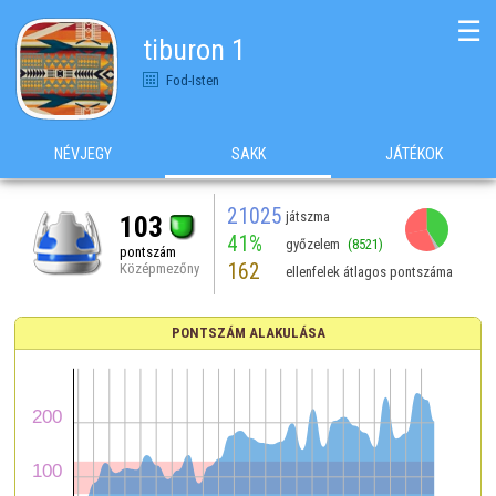
☰
tiburon 1
Fod-Isten
NÉVJEGY
SAKK
JÁTÉKOK
21025
játszma
103
41%
győzelem
(8521)
pontszám
162
Középmezőny
ellenfelek átlagos pontszáma
PONTSZÁM ALAKULÁSA