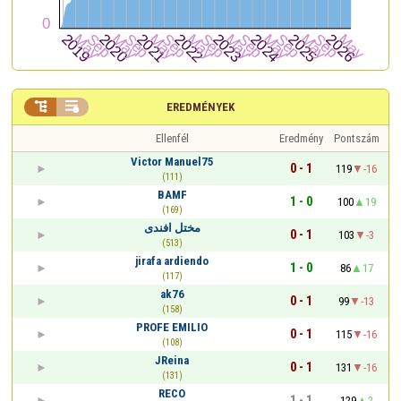


EREDMÉNYEK
Ellenfél
Eredmény
Pontszám
Victor Manuel75
0 - 1
119
-16
(111)
BAMF
1 - 0
100
19
(169)
مختل افندى
0 - 1
103
-3
(513)
jirafa ardiendo
1 - 0
86
17
(117)
ak76
0 - 1
99
-13
(158)
PROFE EMILIO
0 - 1
115
-16
(108)
JReina
0 - 1
131
-16
(131)
RECO
1 - 1
129
2