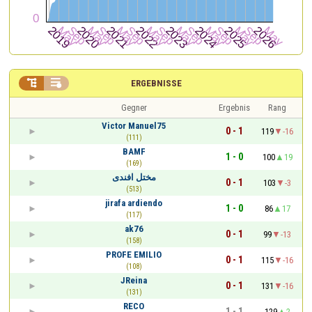


ERGEBNISSE
Gegner
Ergebnis
Rang
Victor Manuel75
0 - 1
119
-16
(111)
BAMF
1 - 0
100
19
(169)
مختل افندى
0 - 1
103
-3
(513)
jirafa ardiendo
1 - 0
86
17
(117)
ak76
0 - 1
99
-13
(158)
PROFE EMILIO
0 - 1
115
-16
(108)
JReina
0 - 1
131
-16
(131)
RECO
1 - 1
129
2