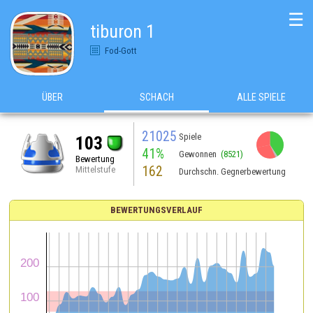
☰
tiburon 1
Fod-Gott
ÜBER
SCHACH
ALLE SPIELE
21025
Spiele
103
41%
Gewonnen
(8521)
Bewertung
162
Mittelstufe
Durchschn. Gegnerbewertung
BEWERTUNGSVERLAUF