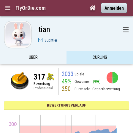
FlyOrDie.com


Anmelden
tian
☰
Süchtler
ÜBER
CURLING
2033
Spiele
317
49%
Gewonnen
(993)
Bewertung
250
Professional
Durchschn. Gegnerbewertung
BEWERTUNGSVERLAUF