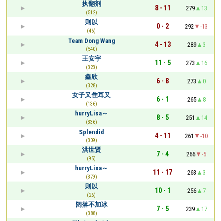
执翻剂
8 - 11
279
13
(512)
则以
0 - 2
292
-13
(46)
Team Dong Wang
4 - 13
289
3
(540)
王安宇
11 - 5
273
16
(323)
鑫欣
6 - 8
273
0
(328)
女子又隹耳又
6 - 1
265
8
(136)
hurryLisa～
8 - 5
251
14
(336)
Splendid
4 - 11
261
-10
(309)
洪世贤
7 - 4
266
-5
(95)
hurryLisa～
11 - 17
263
3
(379)
则以
10 - 1
256
7
(26)
阔落不加冰
7 - 5
239
17
(388)