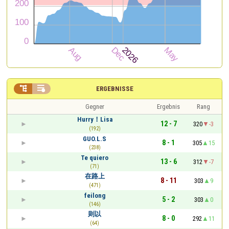


ERGEBNISSE
Gegner
Ergebnis
Rang
Hurry！Lisa
12 - 7
320
-3
(192)
GUO.L.S
8 - 1
305
15
(238)
Te quiero
13 - 6
312
-7
(71)
在路上
8 - 11
303
9
(471)
feilong
5 - 2
303
0
(146)
则以
8 - 0
292
11
(64)