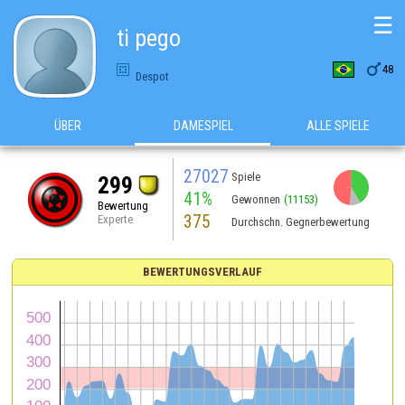
☰
ti pego

48
Despot
ÜBER
DAMESPIEL
ALLE SPIELE
27027
Spiele
299
41%
Gewonnen
(11153)
Bewertung
375
Experte
Durchschn. Gegnerbewertung
BEWERTUNGSVERLAUF