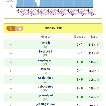


ERGEBNISSE
Gegner
Ergebnis
Rang
faviodc
0 - 1
316
-17
(305)
Pedro961
0 - 1
328
-12
(409)
angelupeyo
1 - 0
315
13
(260)
Mimeh
0 - 1
323
-8
(502)
Gabizinha1
1 - 0
308
15
(297)
Jubasantos
1 - 0
288
20
(386)
gabrielped
1 - 0
272
16
(273)
jennings1954
0 - 1
283
-11