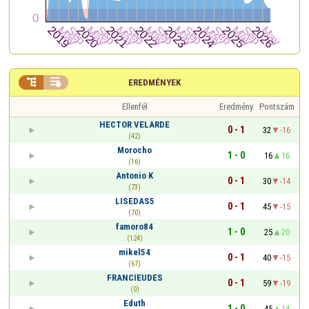


EREDMÉNYEK
Ellenfél
Eredmény
Pontszám
HECTOR VELARDE
0 - 1
32
-16
(42)
Morocho
1 - 0
16
16
(16)
Antonio K
0 - 1
30
-14
(73)
LISEDAS5
0 - 1
45
-15
(70)
famoro84
1 - 0
25
20
(124)
mikel54
0 - 1
40
-15
(67)
FRANCIEUDES
0 - 1
59
-19
(0)
Eduth
1 - 0
45
14