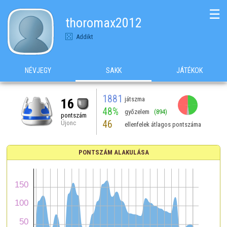
☰
thoromax2012
Addikt
NÉVJEGY
SAKK
JÁTÉKOK
1881
játszma
16
48%
győzelem
(894)
pontszám
46
Újonc
ellenfelek átlagos pontszáma
PONTSZÁM ALAKULÁSA